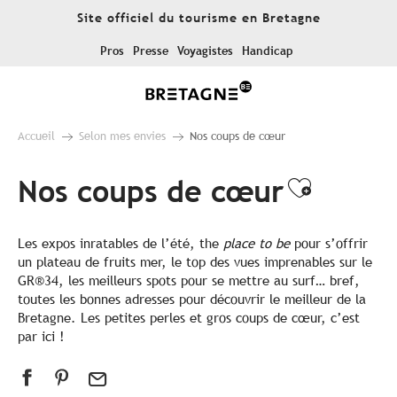
Aller
Site officiel du tourisme en Bretagne
au
contenu
Pros
Presse
Voyagistes
Handicap
principal
Accueil
Selon mes envies
Nos coups de cœur
Nos coups de cœur
Ajouter
Les expos inratables de l’été, the
place to be
pour s’offrir
un plateau de fruits mer, le top des vues imprenables sur le
GR®34, les meilleurs spots pour se mettre au surf… bref,
toutes les bonnes adresses pour découvrir le meilleur de la
Bretagne. Les petites perles et gros coups de cœur, c’est
par ici !