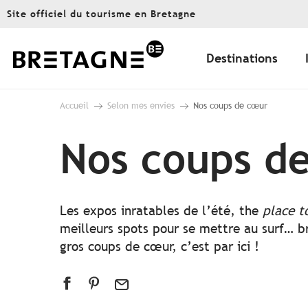
Aller
Site officiel du tourisme en Bretagne
au
contenu
principal
Destinations
Accueil
Selon mes envies
Nos coups de cœur
Nos coups d
Les expos inratables de l’été, the
place t
meilleurs spots pour se mettre au surf… br
gros coups de cœur, c’est par ici !