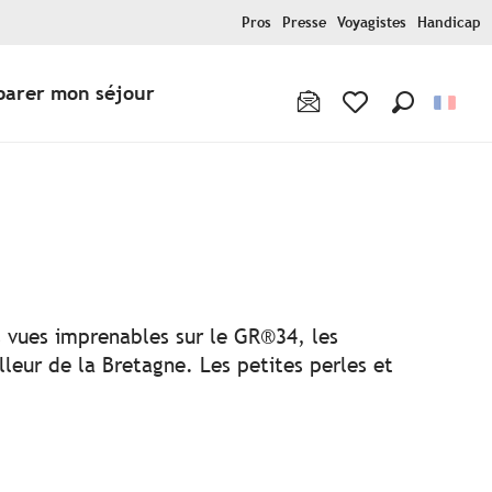
Pros
Presse
Voyagistes
Handicap
parer mon séjour
Recherche
Voir les favoris
ux favoris
es vues imprenables sur le GR®34, les
lleur de la Bretagne. Les petites perles et