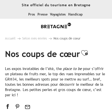
Aller
Site officiel du tourisme en Bretagne
au
contenu
Pros
Presse
Voyagistes
Handicap
principal
Accueil
Selon mes envies
Nos coups de cœur
Nos coups de cœur
Ajouter
Les expos inratables de l’été, the
place to be
pour s’offrir
un plateau de fruits mer, le top des vues imprenables sur le
GR®34, les meilleurs spots pour se mettre au surf… bref,
toutes les bonnes adresses pour découvrir le meilleur de la
Bretagne. Les petites perles et gros coups de cœur, c’est
par ici !