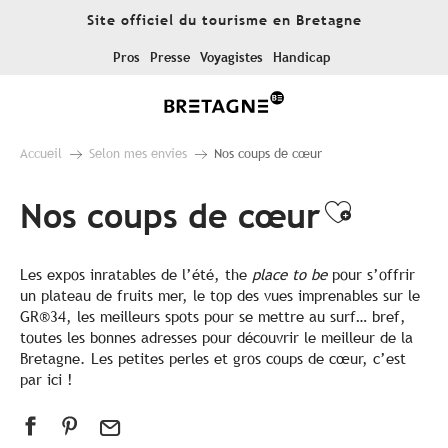
Aller
Site officiel du tourisme en Bretagne
au
contenu
Pros
Presse
Voyagistes
Handicap
principal
Accueil
Selon mes envies
Nos coups de cœur
Nos coups de cœur
Ajouter
Les expos inratables de l’été, the
place to be
pour s’offrir
un plateau de fruits mer, le top des vues imprenables sur le
GR®34, les meilleurs spots pour se mettre au surf… bref,
toutes les bonnes adresses pour découvrir le meilleur de la
Bretagne. Les petites perles et gros coups de cœur, c’est
par ici !