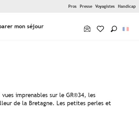
Pros
Presse
Voyagistes
Handicap
parer mon séjour
Recherche
Voir les favoris
ux favoris
es vues imprenables sur le GR®34, les
lleur de la Bretagne. Les petites perles et