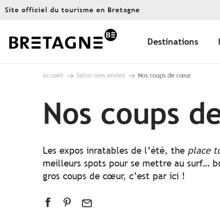
Aller
Site officiel du tourisme en Bretagne
au
contenu
principal
Destinations
Accueil
Selon mes envies
Nos coups de cœur
Nos coups d
Les expos inratables de l’été, the
place t
meilleurs spots pour se mettre au surf… br
gros coups de cœur, c’est par ici !