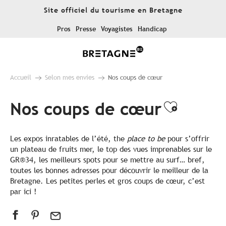
Aller
Site officiel du tourisme en Bretagne
au
contenu
Pros
Presse
Voyagistes
Handicap
principal
Accueil
Selon mes envies
Nos coups de cœur
Nos coups de cœur
Ajouter
Les expos inratables de l’été, the
place to be
pour s’offrir
un plateau de fruits mer, le top des vues imprenables sur le
GR®34, les meilleurs spots pour se mettre au surf… bref,
toutes les bonnes adresses pour découvrir le meilleur de la
Bretagne. Les petites perles et gros coups de cœur, c’est
par ici !