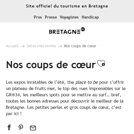
Aller
Site officiel du tourisme en Bretagne
au
contenu
Pros
Presse
Voyagistes
Handicap
principal
Accueil
Selon mes envies
Nos coups de cœur
Nos coups de cœur
Ajouter
Les expos inratables de l’été, the
place to be
pour s’offrir
un plateau de fruits mer, le top des vues imprenables sur le
GR®34, les meilleurs spots pour se mettre au surf… bref,
toutes les bonnes adresses pour découvrir le meilleur de la
Bretagne. Les petites perles et gros coups de cœur, c’est
par ici !