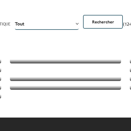
(124
TIQUE
3 escapades en famille à moins
de 2h30 de Paris
Prendre un bain à ciel ouvert
face à la mer
La Bretagne en 8 romans et
bandes dessinées
Lire la suite
Lire la suite
Lire la suite