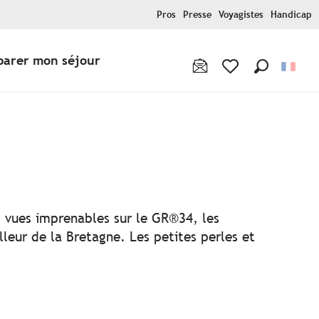
Pros
Presse
Voyagistes
Handicap
parer mon séjour
Recherche
Voir les favoris
ux favoris
es vues imprenables sur le GR®34, les
lleur de la Bretagne. Les petites perles et