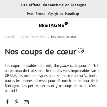
Aller
Site officiel du tourisme en Bretagne
au
contenu
Pros
Presse
Voyagistes
Handicap
principal
Accueil
Selon mes envies
Nos coups de cœur
Nos coups de cœur
Ajouter
Les expos inratables de l’été, the
place to be
pour s’offrir
un plateau de fruits mer, le top des vues imprenables sur le
GR®34, les meilleurs spots pour se mettre au surf… bref,
toutes les bonnes adresses pour découvrir le meilleur de la
Bretagne. Les petites perles et gros coups de cœur, c’est
par ici !