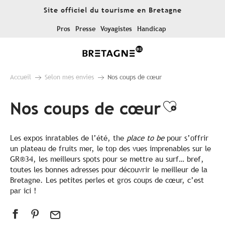
Aller
Site officiel du tourisme en Bretagne
au
contenu
Pros
Presse
Voyagistes
Handicap
principal
Accueil
Selon mes envies
Nos coups de cœur
Nos coups de cœur
Ajouter
Les expos inratables de l’été, the
place to be
pour s’offrir
un plateau de fruits mer, le top des vues imprenables sur le
GR®34, les meilleurs spots pour se mettre au surf… bref,
toutes les bonnes adresses pour découvrir le meilleur de la
Bretagne. Les petites perles et gros coups de cœur, c’est
par ici !