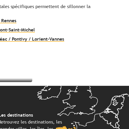
tales spécifiques permettent de sillonner la
/ Rennes
Mont-Saint-Michel
éac / Pontivy / Lorient-Vannes
Les destinations
Retrouvez les destinations, les
grandes villes, les îles, les