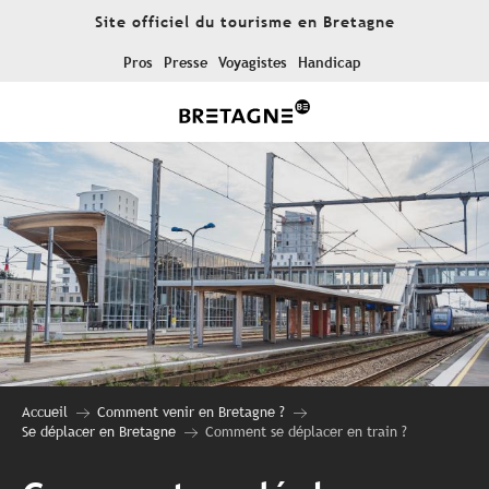
Aller
Site officiel du tourisme en Bretagne
au
contenu
Pros
Presse
Voyagistes
Handicap
principal
Accueil
Comment venir en Bretagne ?
Se déplacer en Bretagne
Comment se déplacer en train ?