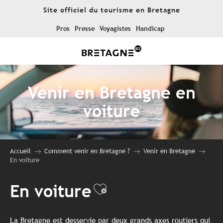
Aller
Site officiel du tourisme en Bretagne
au
contenu
Pros
Presse
Voyagistes
Handicap
principal
Venir en Bretagne en
voiture
Accueil
Comment venir en Bretagne ?
Venir en Bretagne
En voiture
En voiture
Ajouter aux favo
La Bretagne est desservie par deux grands axes routiers qui