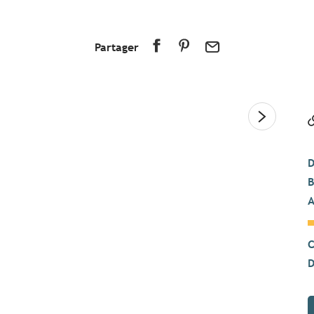
Partager
D
B
A
C
D