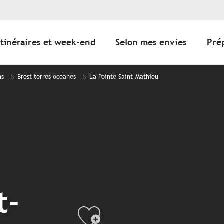
Itinéraires et week-end
Selon mes envies
Pré
ns
Brest terres océanes
La Pointe Saint-Mathieu
t-
Ajouter au