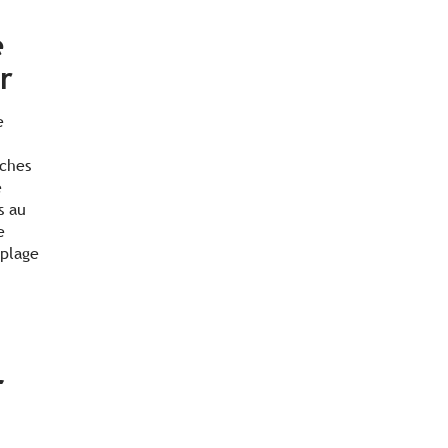
e
r
e
.
oches
e
s au
e
 plage
r