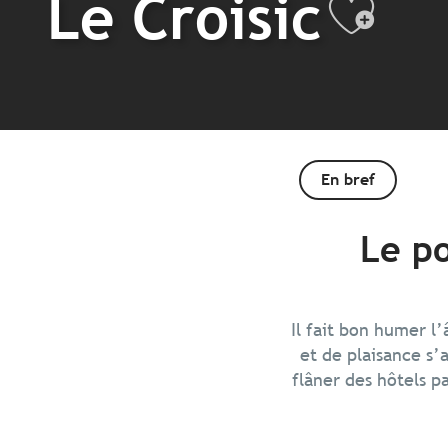
Le Croisic
Ajou
En bref
Le po
Il fait bon humer l
et de plaisance s’
flâner des hôtels p