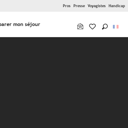
Pros
Presse
Voyagistes
Handicap
parer mon séjour
Recherche
Voir les favoris