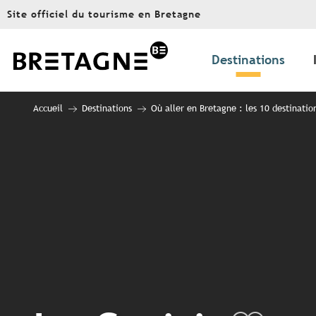
Aller
Site officiel du tourisme en Bretagne
au
contenu
principal
Destinations
Accueil
Destinations
Où aller en Bretagne : les 10 destinatio