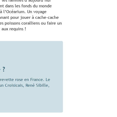
, les familles d’aujourd’hui
nt dans les fonds du monde
 à l’Océarium. Un voyage
nnant pour jouer à cache-cache
es poissons coralliens ou faire un
e aux requins !
 ?
crevette rose en France. Le
un Croisicais, René Sibille,