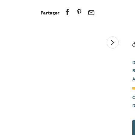
Partager
D
B
A
C
D