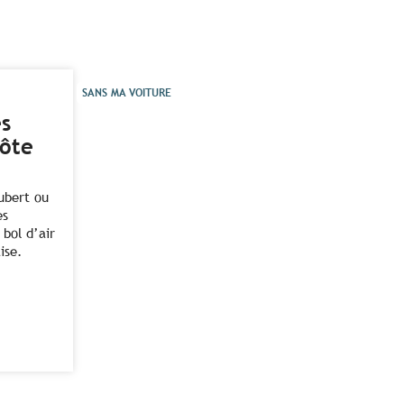
SANS MA VOITURE
es
côte
aubert ou
es
 bol d’air
ise.