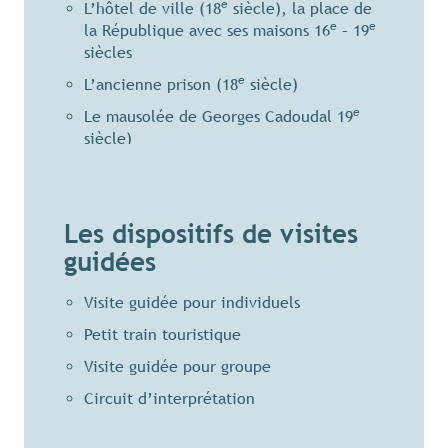
e
L’hôtel de ville (18
siècle), la place de
e
e
la République avec ses maisons 16
– 19
siècles
e
L’ancienne prison (18
siècle)
e
Le mausolée de Georges Cadoudal 19
siècle)
e
L’église Saint-Gildas (17
siècle) et gisant
e
du Christ (16
siècle), la chapelle du
e
e
Saint-Esprit (13
– 14
siècles)
Les dispositifs de visites
guidées
Visite guidée pour individuels
Petit train touristique
Visite guidée pour groupe
Circuit d’interprétation