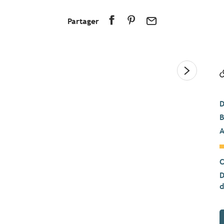
Partager
D
B
A
C
D
d