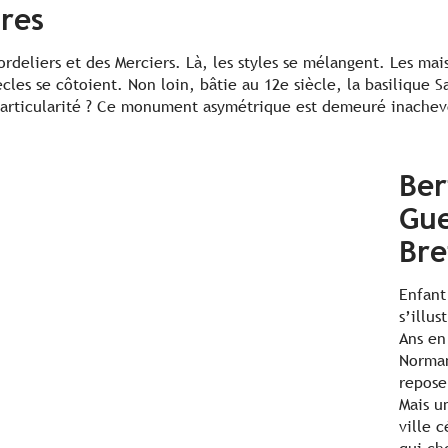
res
Cordeliers et des Merciers. Là, les styles se mélangent. Les m
ècles se côtoient. Non loin, bâtie au 12e siècle, la basilique 
particularité ? Ce monument asymétrique est demeuré inachev
Ber
Gue
Bre
Enfant
s’illu
Ans en 
Norman
repose
Mais u
ville 