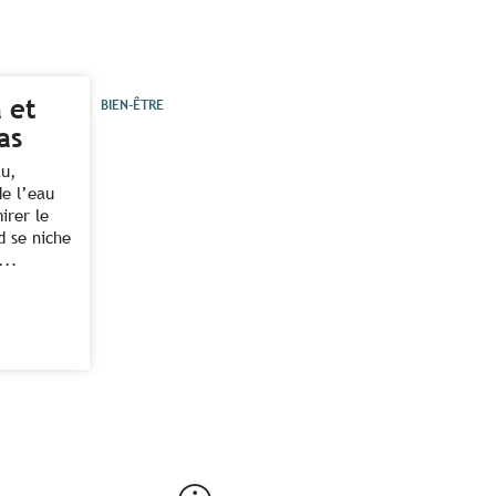
 et
BIEN-ÊTRE
as
au,
de l’eau
irer le
d se niche
...