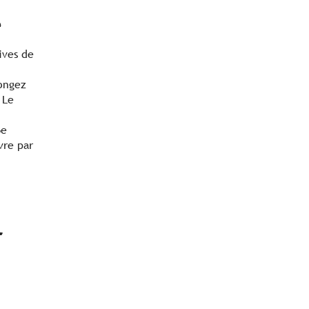
e
ives de
ongez
 Le
6e
vre par
r