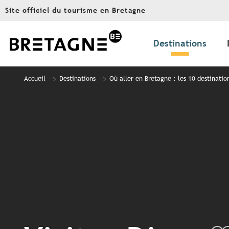
Aller
Site officiel du tourisme en Bretagne
au
contenu
principal
Destinations
Accueil
Destinations
Où aller en Bretagne : les 10 destinatio