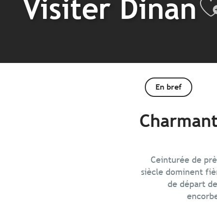
Visiter Dinan
A
En bref
Charmant
Ceinturée de près
siècle dominent fiè
de départ de
encorbe