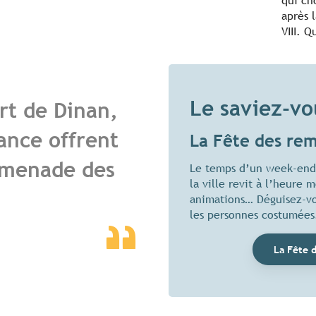
qui cho
après 
VIII. Q
Le saviez-vo
rt de Dinan,
Rance offrent
La Fête des re
omenade des
Le temps d’un week-end,
la ville revit à l’heure 
animations… Déguisez-vou
les personnes costumées
La Fête 