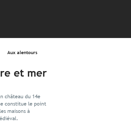
is
Aux alentours
re et mer
son château du 14e
e constitue le point
les maisons à
édiéval.