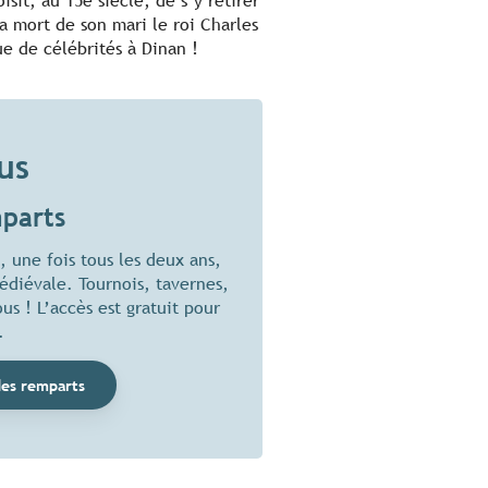
isit, au 15e siècle, de s’y retirer
la mort de son mari le roi Charles
ue de célébrités à Dinan !
us
mparts
 une fois tous les deux ans,
médiévale. Tournois, tavernes,
s ! L’accès est gratuit pour
.
des remparts