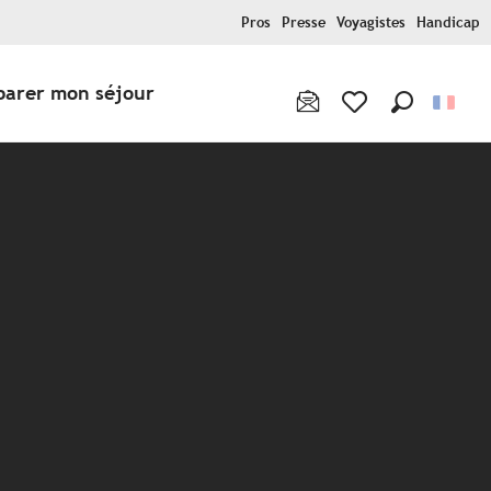
Pros
Presse
Voyagistes
Handicap
parer mon séjour
Recherche
Voir les favoris