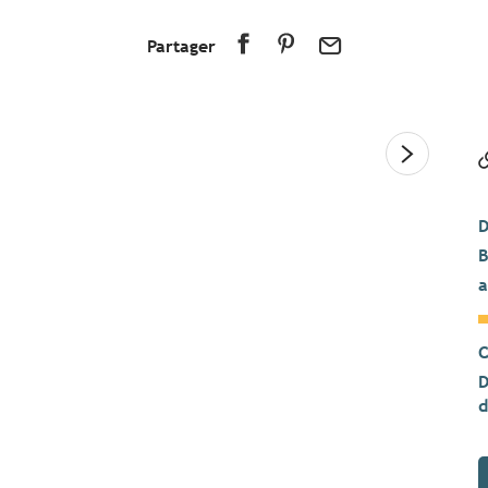
Partager
D
B
a
C
D
d