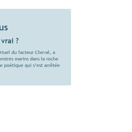
us
vrai ?
irtuel du facteur Cheval, a
onstres marins dans la roche
 poétique qui s’est arrêtée