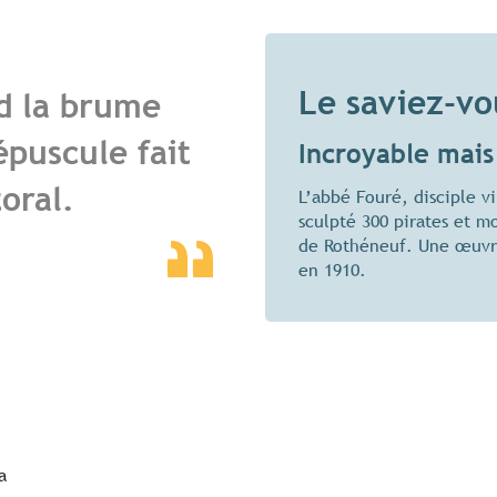
Le saviez-vo
d la brume
épuscule fait
Incroyable mais 
toral.
L’abbé Fouré, disciple v
sculpté 300 pirates et m
de Rothéneuf. Une œuvre
en 1910.
a