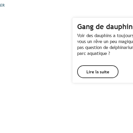
MER
Gang de dauphin
Voir des dauphins a toujour
vous un rêve un peu magiqu
pas question de delphinariu
parc aquatique ?
Lire la suite
Toutes les activités à
proximité de la Pointe du
Grouin