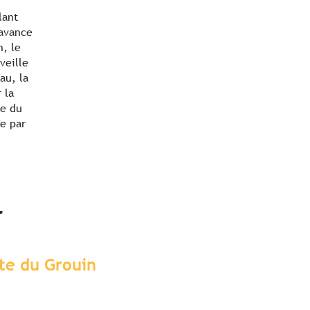
lant
’avance
n, le
veille
au, la
 la
te du
le par
r
nte du Grouin