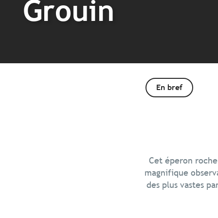
Grouin
En bref
Cet éperon rocheu
magnifique observa
des plus vastes pa