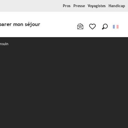
Pros
Presse
Voyagistes
Handicap
parer mon séjour
Recherche
Voir les favoris
rouin
x favoris