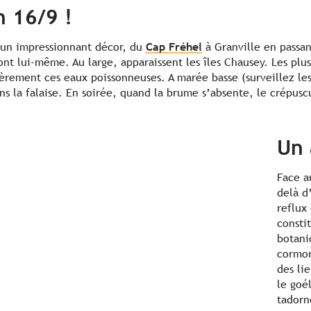
 16/9 !
 un impressionnant décor, du
Cap Fréhel
à Granville en passan
ont lui-même. Au large, apparaissent les îles Chausey. Les pl
èrement ces eaux poissonneuses. A marée basse (surveillez les
s la falaise. En soirée, quand la brume s’absente, le crépuscul
Un 
Face a
delà d
reflux
consti
botani
cormor
des lie
le goél
tadorn