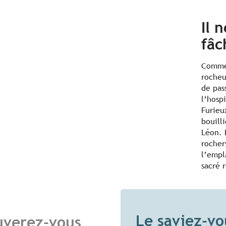
Il 
fâc
Commen
rocheu
de pas
l’hospi
Furieu
bouilli
Léon. 
rochers
l’empl
sacré 
Le saviez-vo
uverez-vous