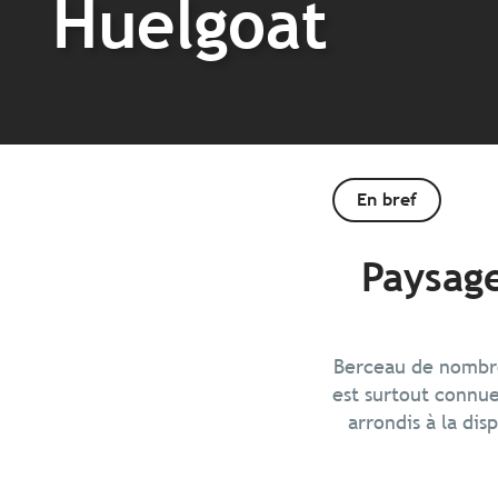
Huelgoat
En bref
Paysage
Berceau de nombre
est surtout connue
arrondis à la dis