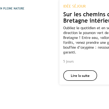
IDÉE SÉJOUR
N PLEINE NATURE
Sur les chemins 
Bretagne intérie
Oubliez le quotidien et en s
direction le poumon vert de
Bretagne ! Entre eau, vallo
forêts, venez prendre une 
bouffée d’oxygène : resso
garanti.
5 jours
Lire la suite
Toutes les activités à
proximité de la forêt de
Huelgoat