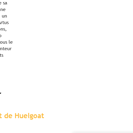
e sa
une
u un
Artus
ons,
p
ous le
anteur
ts
r
êt de Huelgoat