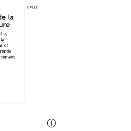
A VÉLO
de la
ure
elle,
 la
ns et
grande
urcement