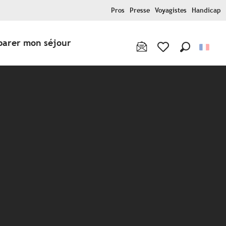
Pros
Presse
Voyagistes
Handicap
parer mon séjour
Recherche
Voir les favoris
x favoris