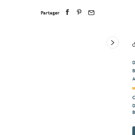
Partager
D
B
A
C
D
B