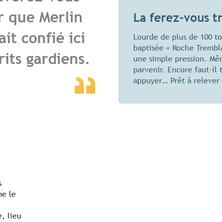
r que Merlin
La ferez-vous t
it confié ici
Lourde de plus de 100 to
baptisée « Roche Trembl
its gardiens.
une simple pression. Mê
parvenir. Encore faut-il 
appuyer… Prêt à relever 
s
me le
, lieu