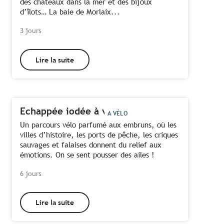
des châteaux dans la mer et des bijoux
d’îlots… La baie de Morlaix...
3 jours
Lire la suite
Echappée iodée à vélo
A VÉLO
Un parcours vélo parfumé aux embruns, où les
villes d’histoire, les ports de pêche, les criques
sauvages et falaises donnent du relief aux
émotions. On se sent pousser des ailes !
6 jours
Tous les hébergements dans la Baie de
Lire la suite
Toutes les activités dans la Baie de
Morlaix
Morlaix