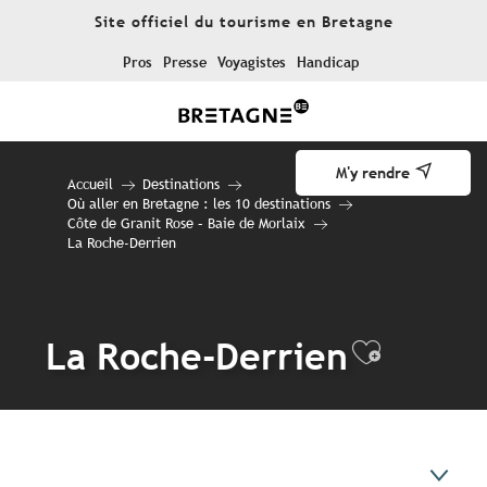
Aller
Site officiel du tourisme en Bretagne
au
contenu
Pros
Presse
Voyagistes
Handicap
principal
M'y rendre
Accueil
Destinations
Où aller en Bretagne : les 10 destinations
Côte de Granit Rose – Baie de Morlaix
La Roche-Derrien
La Roche-Derrien
Ajouter