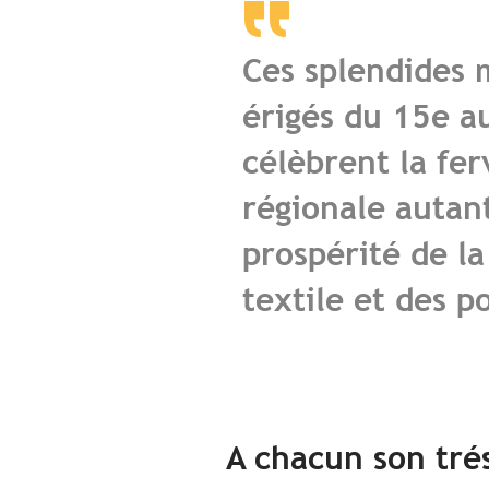
Ces splendides
érigés du 15e au
célèbrent la fe
régionale autan
prospérité de l
textile et des po
A chacun son tré