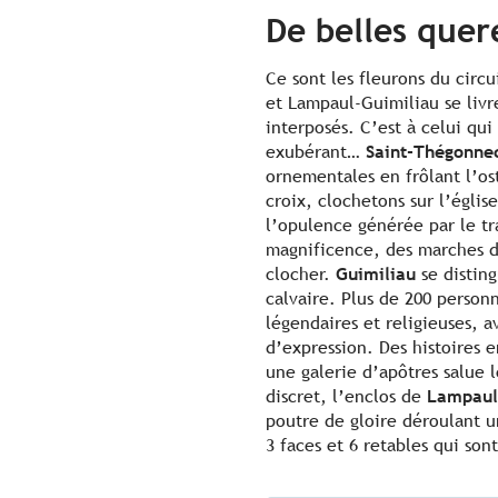
De belles quer
Ce sont les fleurons du circ
et Lampaul-Guimiliau se liv
interposés. C’est à celui qui
exubérant…
Saint-Thégonne
ornementales en frôlant l’ost
croix, clochetons sur l’égli
l’opulence générée par le tr
magnificence, des marches d
clocher.
Guimiliau
se distin
calvaire. Plus de 200 person
légendaires et religieuses, 
d’expression. Des histoires e
une galerie d’apôtres salue l
discret, l’enclos de
Lampaul
poutre de gloire déroulant u
3 faces et 6 retables qui sont