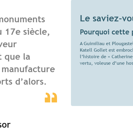
Le saviez-vo
 monuments
 17e siècle,
Pourquoi cette 
rveur
A Guimiliau et Plougaste
Katell Gollet est embroc
t que la
l’histoire de « Catherine
vertu, voleuse d’une ho
a manufacture
rts d’alors.
sor