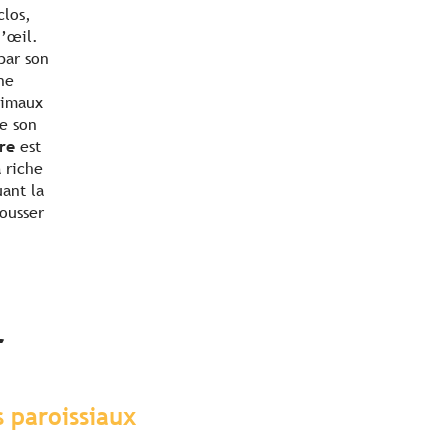
clos,
d’œil.
par son
ne
nimaux
de son
re
est
 riche
ant la
pousser
r
s paroissiaux