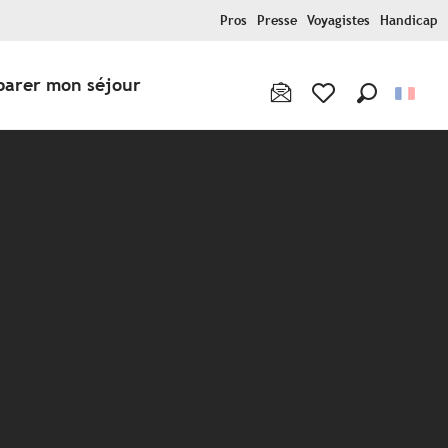
Pros
Presse
Voyagistes
Handicap
parer mon séjour
Recherche
Voir les favoris
x favoris