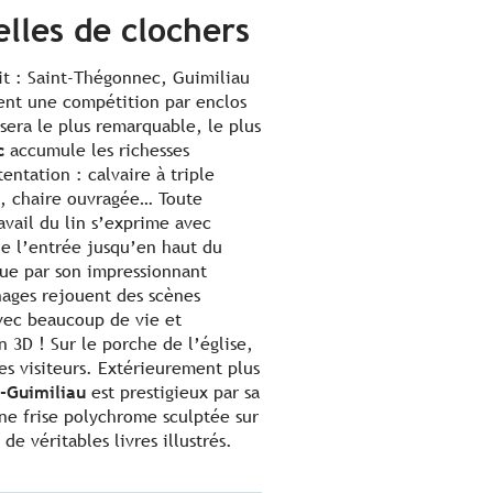
elles de clochers
uit : Saint-Thégonnec, Guimiliau
rent une compétition par enclos
 sera le plus remarquable, le plus
c
accumule les richesses
entation : calvaire à triple
se, chaire ouvragée… Toute
avail du lin s’exprime avec
e l’entrée jusqu’en haut du
gue par son impressionnant
nages rejouent des scènes
avec beaucoup de vie et
n 3D ! Sur le porche de l’église,
es visiteurs. Extérieurement plus
-Guimiliau
est prestigieux par sa
ne frise polychrome sculptée sur
 de véritables livres illustrés.