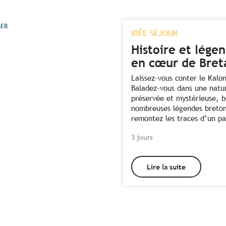
MER
IDÉE SÉJOUR
Histoire et lége
en cœur de Bret
Laissez-vous conter le Kalon
Baladez-vous dans une natu
préservée et mystérieuse, 
nombreuses légendes breton
remontez les traces d’un pa
3 jours
Lire la suite
Toutes les activités à
proximité des enclos
paroissiaux