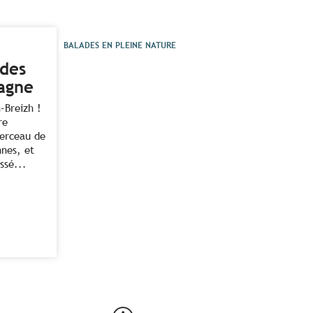
BALADES EN PLEINE NATURE
ndes
agne
-Breizh !
re
berceau de
nes, et
ssé...