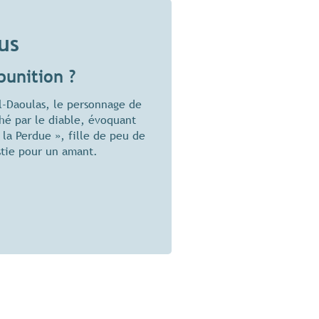
us
punition ?
l-Daoulas, le personnage de
hé par le diable, évoquant
 la Perdue », fille de peu de
stie pour un amant.