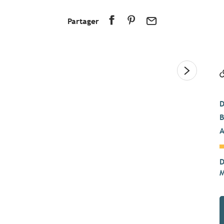
Partager
D
B
A
D
M