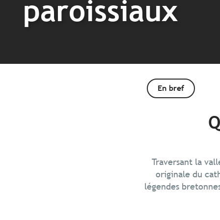
paroissiaux
En bref
Q
Traversant la val
originale du cat
légendes bretonnes