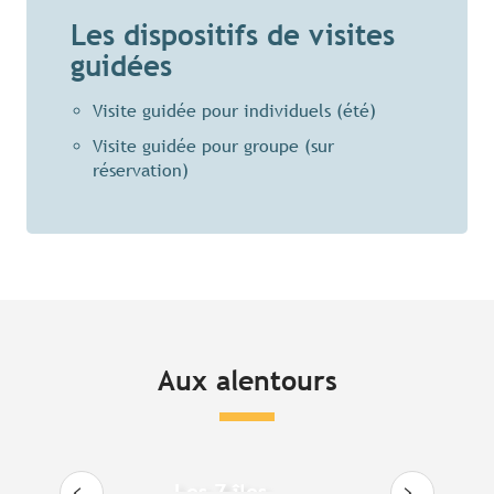
L’ancien monastère des Augustines (17e
Les dispositifs de visites
siècle)
guidées
La maison Saint-Pierre (maison à
Pondalez)
Visite guidée pour individuels (été)
Les galeries d’art, brocantes et librairies
Visite guidée pour groupe (sur
réservation)
Aux alentours
Les 7 îles