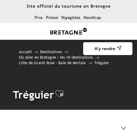
Aller
Site officiel du tourisme en Bretagne
au
contenu
Pros
Presse
Voyagistes
Handicap
principal
M'y rendre
Accueil
Destinations
Où aller en Bretagne : les 10 destinations
Côte de Granit Rose – Baie de Morlaix
Tréguier
Tréguier
Ajouter aux favo