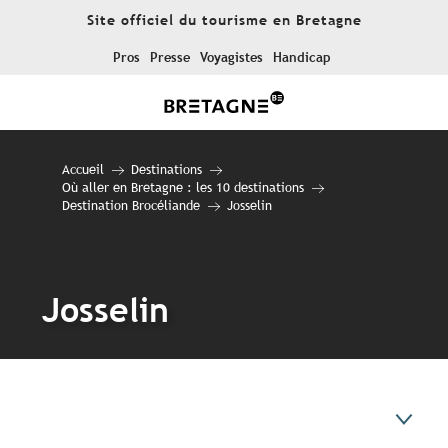
Aller
Site officiel du tourisme en Bretagne
au
contenu
Pros
Presse
Voyagistes
Handicap
principal
Accueil
Destinations
Où aller en Bretagne : les 10 destinations
Destination Brocéliande
Josselin
Josselin
Ajouter aux favor