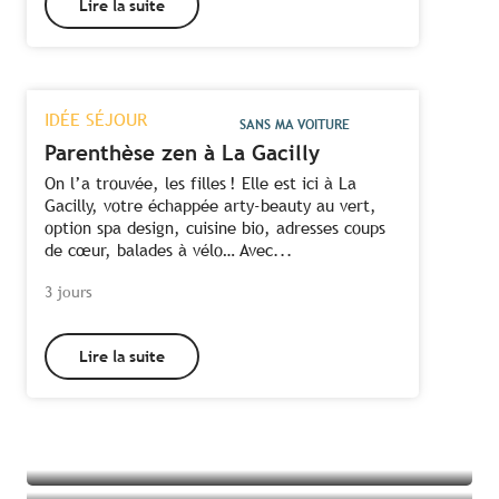
Lire la suite
IDÉE SÉJOUR
SANS MA VOITURE
Parenthèse zen à La Gacilly
On l’a trouvée, les filles ! Elle est ici à La
Gacilly, votre échappée arty-beauty au vert,
option spa design, cuisine bio, adresses coups
de cœur, balades à vélo… Avec...
3 jours
Tous les hébergements à proximité du
Lire la suite
Toutes les activités à proximité du Lac
Lac au Duc
au duc