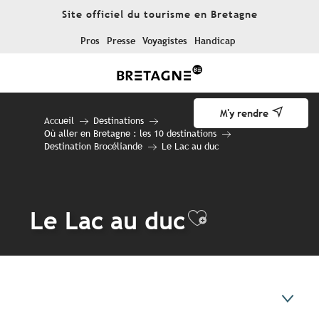
Aller
Site officiel du tourisme en Bretagne
au
contenu
Pros
Presse
Voyagistes
Handicap
principal
M'y rendre
Accueil
Destinations
Où aller en Bretagne : les 10 destinations
Destination Brocéliande
Le Lac au duc
Le Lac au duc
Ajouter aux