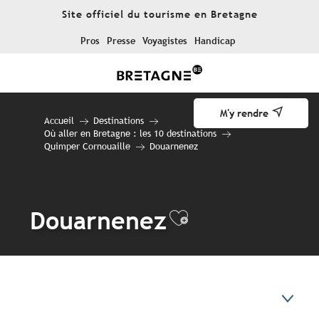
Aller
Site officiel du tourisme en Bretagne
au
contenu
Pros
Presse
Voyagistes
Handicap
principal
M'y rendre
Accueil
Destinations
Où aller en Bretagne : les 10 destinations
Quimper Cornouaille
Douarnenez
Douarnenez
Ajouter aux f