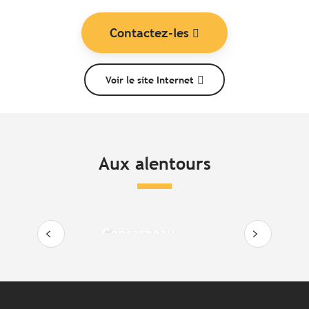
Contactez-les
Voir le site Internet
Aux alentours
N
Concarneau