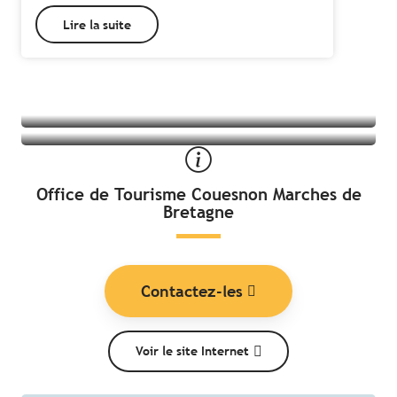
Tous les hébergements à Bazouges-la-
Lire la suite
Toutes les activités à Bazouges-la-
Pérouse
Pérouse
Office de Tourisme Couesnon Marches de
Bretagne
Contactez-les
Voir le site Internet