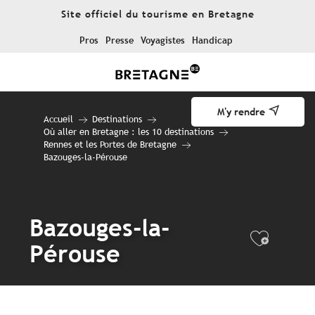
Aller
Site officiel du tourisme en Bretagne
au
contenu
Pros
Presse
Voyagistes
Handicap
principal
M'y rendre
Accueil
Destinations
Où aller en Bretagne : les 10 destinations
Rennes et les Portes de Bretagne
Bazouges-la-Pérouse
Bazouges-la-
Ajout
Pérouse