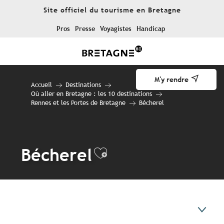
Aller
Site officiel du tourisme en Bretagne
au
contenu
Pros
Presse
Voyagistes
Handicap
principal
M'y rendre
Accueil
Destinations
Où aller en Bretagne : les 10 destinations
Rennes et les Portes de Bretagne
Bécherel
Bécherel
Ajouter aux favo