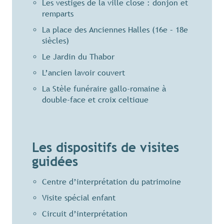
Les vestiges de la ville close : donjon et
remparts
La place des Anciennes Halles (16e – 18e
siècles)
Le Jardin du Thabor
L’ancien lavoir couvert
La Stèle funéraire gallo-romaine à
double-face et croix celtique
Le Château de Caradeuc entouré du plus
vaste parc de Bretagne (« Le Versailles
Breton », 18e siècle)
Les dispositifs de visites
guidées
Centre d’interprétation du patrimoine
Visite spécial enfant
Circuit d’interprétation