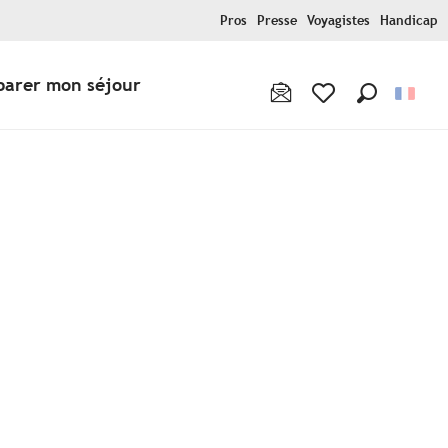
Pros
Presse
Voyagistes
Handicap
parer mon séjour
Recherche
Voir les favoris
oris