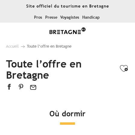
Aller
Site officiel du tourisme en Bretagne
au
contenu
Pros
Presse
Voyagistes
Handicap
principal
Accueil
Toute l’offre en Bretagne
Toute l’offre en
Ajo
Bretagne
Où dormir
Tous les hébergements
Hôtels
Campings