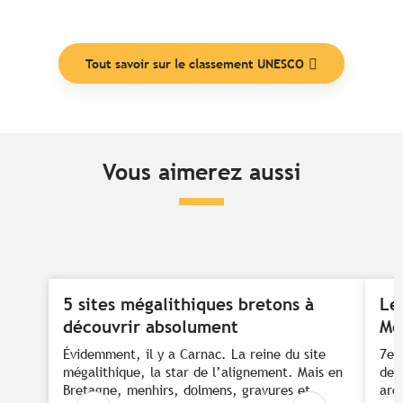
Tout savoir sur le classement UNESCO
Vous aimerez aussi
5 sites mégalithiques bretons à
Le
découvrir absolument
Mo
Évidemment, il y a Carnac. La reine du site
7e 
mégalithique, la star de l’alignement. Mais en
de 
Bretagne, menhirs, dolmens, gravures et
arc