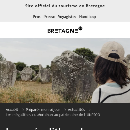
Aller
Site officiel du tourisme en Bretagne
au
contenu
Pros
Presse
Voyagistes
Handicap
principal
Accueil
Préparer mon séjour
Actualités
Les mégalithes du Morbihan au patrimoine de l’UNESCO