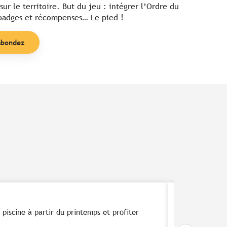
sur le territoire. But du jeu : intégrer l’Ordre du
 badges et récompenses… Le pied !
abondez
Les grand
 piscine à partir du printemps et profiter
Pour découvrir 
nature 2700 k