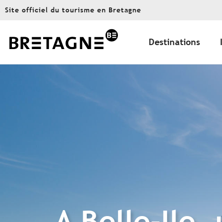
Aller
Site officiel du tourisme en Bretagne
au
contenu
principal
Destinations
A Belle-Ile,