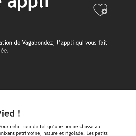
 appli
Ajout
tation de Vagabondez, l’appli qui vous fait
mée.
ied !
Pour cela, rien de tel qu’une bonne chasse au
mixant patrimoine, nature et rigolade. Les petits