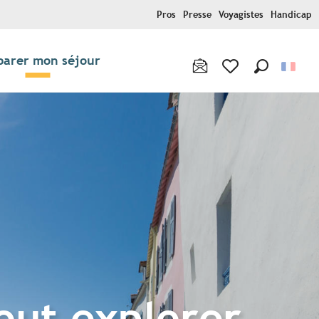
Pros
Presse
Voyagistes
Handicap
parer mon séjour
Recherche
Voir les favoris
tout explorer