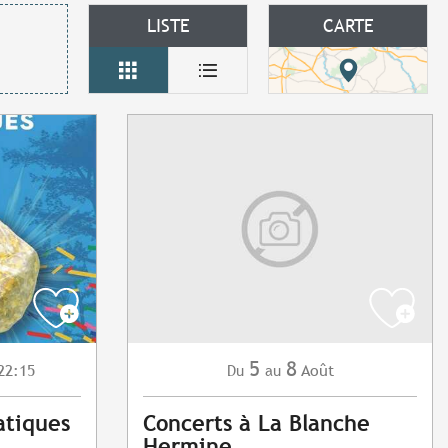
LISTE
CARTE
5
8
22:15
Août
Du
au
atiques
Concerts à La Blanche
Hermine