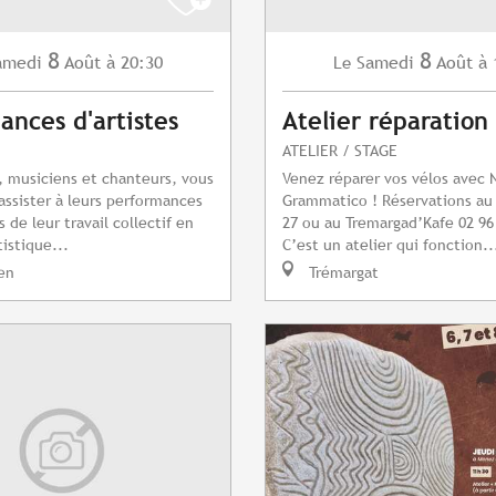
8
8
amedi
Août
à 20:30
Samedi
Août
à 
Le
ances d'artistes
Atelier réparation
ATELIER / STAGE
s, musiciens et chanteurs, vous
Venez réparer vos vélos avec 
assister à leurs performances
Grammatico ! Réservations au 
s de leur travail collectif en
27 ou au Tremargad’Kafe 02 96
istique...
C’est un atelier qui fonction..
en
Trémargat