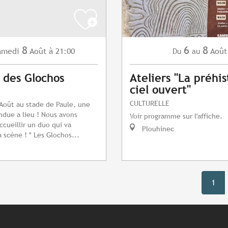
8
6
8
amedi
Août
à 21:00
Août
Du
au
 des Glochos
Ateliers "La préhis
ciel ouvert"
CULTURELLE
Août au stade de Paule, une
endue a lieu ! Nous avons
Voir programme sur l'affiche.
ccueillir un duo qui va
Plouhinec
 scène ! " Les Glochos...
1