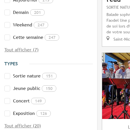
SORTIE NAT
Demain
201
Balade sophr
Faodel Une 
Weekend
247
de soi lors 
de votre souf
Cette semaine
247
Saint-Ni
Tout afficher (7)
TYPES
Sortie nature
151
Jeune public
150
Concert
149
Exposition
126
Tout afficher (20)