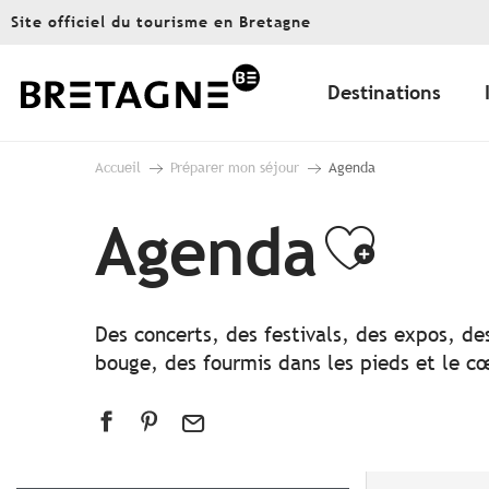
Aller
Site officiel du tourisme en Bretagne
au
contenu
principal
Destinations
Accueil
Préparer mon séjour
Agenda
Agenda
Ajout
Des concerts, des festivals, des expos, de
bouge, des fourmis dans les pieds et le cœ