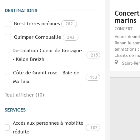
DESTINATIONS
Concert
marins
Brest terres océanes
282
CONCERT
Venez déamb
Quimper Cornouaille
243
Renan le sam
animations :
Destination Coeur de Bretagne
215
chants de ma
- Kalon Breizh
Saint-Re
Côte de Granit rose - Baie de
153
Morlaix
Tout afficher (10)
SERVICES
Accès aux personnes à mobilité
187
réduite