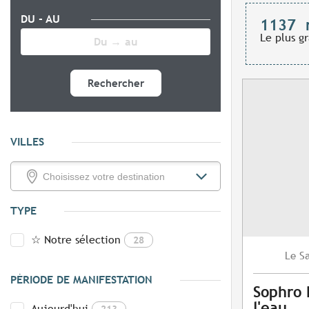
DU - AU
1137
Le plus g
Rechercher
VILLES
TYPE
☆ Notre sélection
28
S
Le
PÉRIODE DE MANIFESTATION
Sophro 
l'eau
Aujourd'hui
213