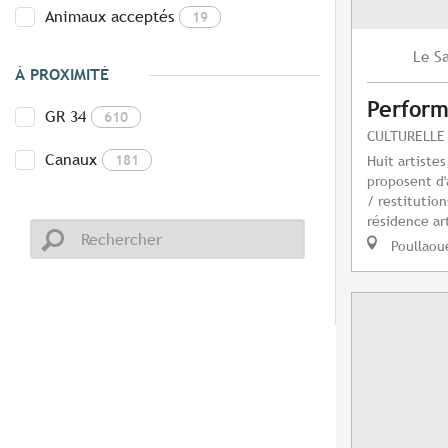
Animaux acceptés
19
S
Le
À PROXIMITÉ
Perform
GR 34
610
CULTURELLE
Canaux
181
Huit artiste
proposent d'
/ restitution
résidence art
Poullaou