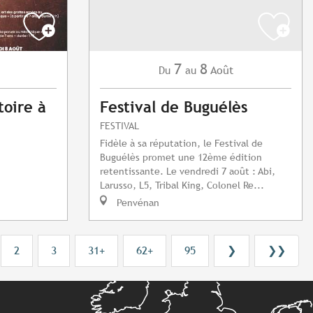
7
8
Août
Du
au
toire à
Festival de Buguélès
FESTIVAL
Fidèle à sa réputation, le Festival de
Buguélès promet une 12ème édition
retentissante. Le vendredi 7 août : Abi,
Larusso, L5, Tribal King, Colonel Re...
Penvénan
2
3
31+
62+
95
❯
❯❯