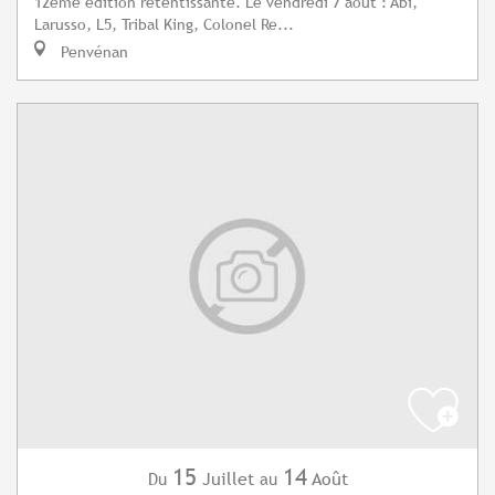
12ème édition retentissante. Le vendredi 7 août : Abi,
Larusso, L5, Tribal King, Colonel Re...
Penvénan
15
14
Juillet
Août
Du
au