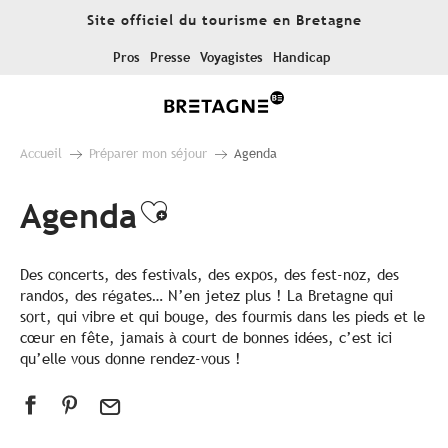
Aller
Site officiel du tourisme en Bretagne
au
contenu
Pros
Presse
Voyagistes
Handicap
principal
Accueil
Préparer mon séjour
Agenda
Agenda
Ajouter aux favoris
Des concerts, des festivals, des expos, des fest-noz, des
randos, des régates… N’en jetez plus ! La Bretagne qui
sort, qui vibre et qui bouge, des fourmis dans les pieds et le
cœur en fête, jamais à court de bonnes idées, c’est ici
qu’elle vous donne rendez-vous !