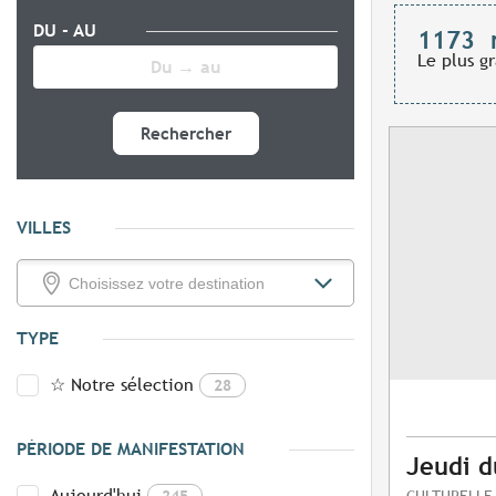
DU - AU
1173
Le plus g
Rechercher
VILLES
TYPE
☆ Notre sélection
28
PÉRIODE DE MANIFESTATION
Jeudi d
Aujourd'hui
245
CULTURELLE