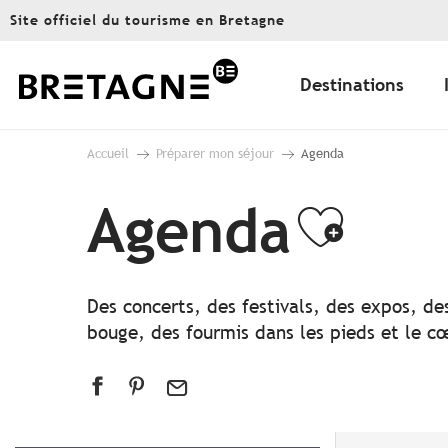
Aller
Site officiel du tourisme en Bretagne
au
contenu
principal
Destinations
Accueil
Préparer mon séjour
Agenda
Agenda
Ajout
Des concerts, des festivals, des expos, de
bouge, des fourmis dans les pieds et le cœ