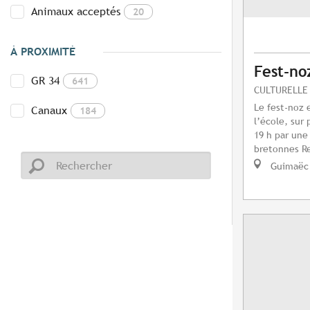
Animaux acceptés
20
À PROXIMITÉ
Fest-no
GR 34
641
CULTURELLE
Le fest-noz 
Canaux
184
l’école, sur
19 h par une
bretonnes Re
Guimaëc