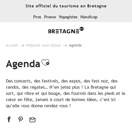
Aller
Site officiel du tourisme en Bretagne
au
contenu
Pros
Presse
Voyagistes
Handicap
principal
Accueil
Préparer mon séjour
Agenda
Agenda
Ajouter aux favoris
Des concerts, des festivals, des expos, des fest-noz, des
randos, des régates… N’en jetez plus ! La Bretagne qui
sort, qui vibre et qui bouge, des fourmis dans les pieds et le
cœur en fête, jamais à court de bonnes idées, c’est ici
qu’elle vous donne rendez-vous !