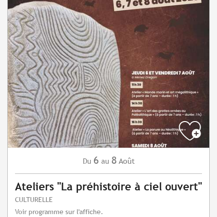
6
8
Août
Du
au
Ateliers "La préhistoire à ciel ouvert"
CULTURELLE
Voir programme sur l'affiche.