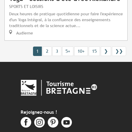
SPORTS ET LOISIRS
Deux heures de pratique quotidienne pour faire l'expérience
d'un Yoga Intégral, à la confluence des enseignements
traditionnels et de la science actue...
Audierne
1
2
3
5+
10+
15
❯
❯❯
Rejoignez-nous !