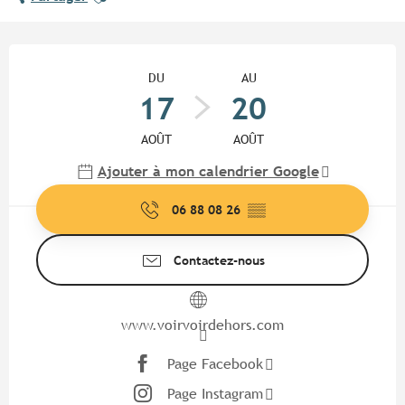
Ouverture et coordonnées
DU
AU
17
20
AOÛT
AOÛT
Ajouter à mon calendrier Google
06 88 08 26
▒▒
Contactez-nous
www.voirvoirdehors.com
Page Facebook
Page Instagram