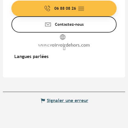
06 88 08 26
▒▒
Contactez-nous
www.voirvoirdehors.com
Langues parlées
Langues parlées
Signaler une erreur