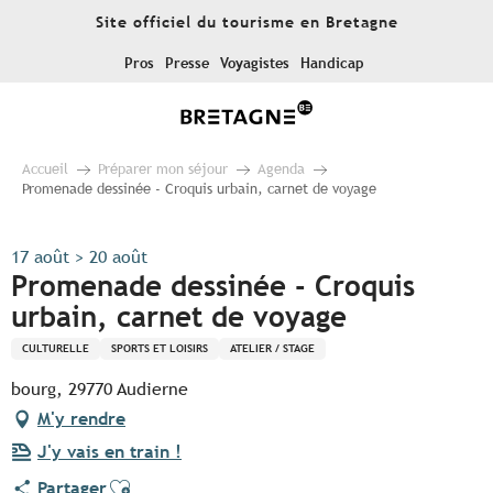
Aller
Site officiel du tourisme en Bretagne
au
contenu
Pros
Presse
Voyagistes
Handicap
principal
Accueil
Préparer mon séjour
Agenda
Promenade dessinée - Croquis urbain, carnet de voyage
17 août > 20 août
Promenade dessinée - Croquis
urbain, carnet de voyage
CULTURELLE
SPORTS ET LOISIRS
ATELIER / STAGE
bourg, 29770 Audierne
M'y rendre
J'y vais en train !
Ajouter aux favoris
Partager