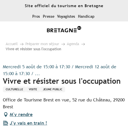
Aller
Site officiel du tourisme en Bretagne
au
contenu
Pros
Presse
Voyagistes
Handicap
principal
Accueil
Préparer mon séjour
Agenda
Vivre et résister sous l'occupation
Mercredi 5 août de 15:00 à 17:30 / Mercredi 12 août de
15:00 à 17:30 / ...
Vivre et résister sous l'occupation
CULTURELLE
VISITE
JEUNE PUBLIC
Office de Tourisme Brest en vue, 52 rue du Château, 29200
Brest
M'y rendre
J'y vais en train !