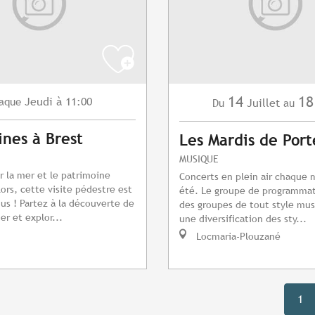
14
18
Jeudi
à 11:00
aque
Juillet
Du
au
ines à Brest
Les Mardis de Port
MUSIQUE
r la mer et le patrimoine
Concerts en plein air chaque m
lors, cette visite pédestre est
été. Le groupe de programmat
ous ! Partez à la découverte de
des groupes de tout style mus
er et explor...
une diversification des sty...
Locmaria-Plouzané
1