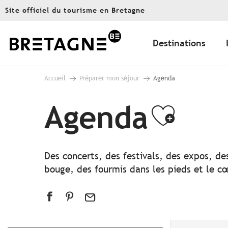
Aller
Site officiel du tourisme en Bretagne
au
contenu
principal
Destinations
Accueil
Préparer mon séjour
Agenda
Agenda
Ajout
Des concerts, des festivals, des expos, de
bouge, des fourmis dans les pieds et le cœ