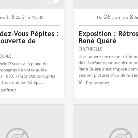
6
26
8
eudi
Août
à 16:30
Juin
A
Du
au
dez-Vous Pépites :
Exposition : Rétro
couverte de
René Quéré
CULTURELLE
LOCALE
Une oeuvre entre mer et huma
dès l’enfance par la culture m
ir l'Estran à la plage de
René Quéré s’est imposé com
ompagnés de votre guide
témoin pictural d’un demi-sièc
t 1h30. - Inscriptions auprès
e tourisme par télép...
Douarnenez
Camfrout