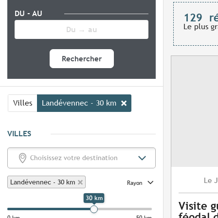
DU - AU
129
r
Le plus g
Rechercher
Villes
Landévennec - 30 km
VILLES
J
Le
Landévennec - 30 km
Rayon
30 km
Visite 
féodal 