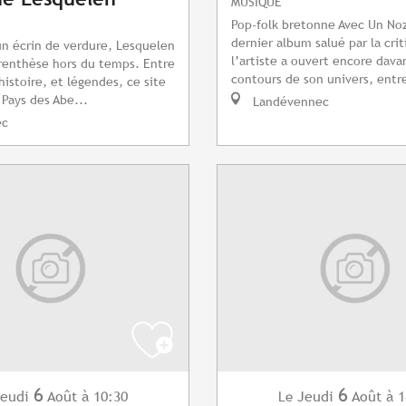
MUSIQUE
Pop-folk bretonne Avec Un Noz
dernier album salué par la crit
n écrin de verdure, Lesquelen
l’artiste a ouvert encore dava
renthèse hors du temps. Entre
contours de son univers, entre
histoire, et légendes, ce site
Pays des Abe...
Landévennec
ec
6
6
eudi
Août
à 10:30
Jeudi
Août
à 1
Le