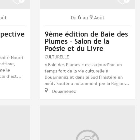
6
9
oût
Août
Du
au
spective
9ème édition de Baie des
Plumes - Salon de la
Poésie et du Livre
CULTURELLE
nité Nourri
aritime,
« Baie des Plumes » est aujourd’hui un
me le
temps fort de la vie culturelle à
le d’act...
Douarnenez et dans le Sud Finistère en
août. Soutenu notamment par la Région...
Douarnenez