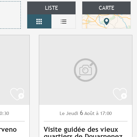
LISTE
CARTE
6
0:30
Jeudi
Août
à 17:00
Le
rveno
Visite guidée des vieux
quartiers de Douarnenez