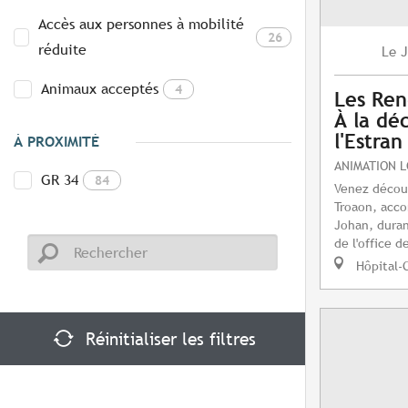
Accès aux personnes à mobilité
26
réduite
J
Le
Animaux acceptés
4
Les Ren
À la dé
l'Estran
À PROXIMITÉ
ANIMATION 
GR 34
84
Venez découvr
Troaon, acc
Johan, duran
de l'office d
Hôpital-
Réinitialiser les filtres