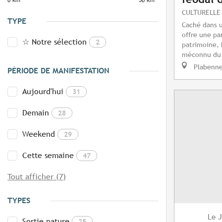
0 km
50 km
CULTURELLE
TYPE
Caché dans u
offre une pa
☆ Notre sélection
2
patrimoine, 
méconnu du 
Plabenn
PÉRIODE DE MANIFESTATION
Aujourd'hui
31
Demain
28
Weekend
29
Cette semaine
47
Tout afficher (7)
TYPES
J
Le
Sortie nature
25