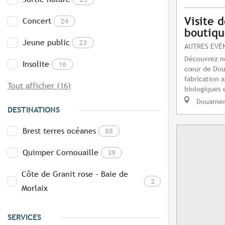
Visite d
Concert
24
boutiqu
Jeune public
23
AUTRES EVÈ
Découvrez no
Insolite
16
cœur de Dou
fabrication a
Tout afficher (16)
biologiques e
Douarne
DESTINATIONS
Brest terres océanes
88
Quimper Cornouaille
39
Côte de Granit rose - Baie de
2
Morlaix
SERVICES