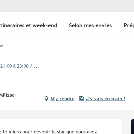
Itinéraires et week-end
Selon mes envies
Pré
mé
21:00 à 23:00 / ...
Milizac-
M'y rendre
J'y vais en train !
z le micro pour devenir la star que vous avez 