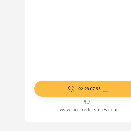
02 98 07 95
▒▒
www.larecredes3cures.com