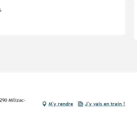
6
290 Milizac-
M'y rendre
J'y vais en train !