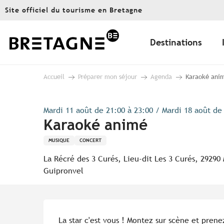
Aller
Site officiel du tourisme en Bretagne
au
contenu
principal
Destinations
Accueil
Préparer mon séjour
Agenda
Karaoké ani
Mardi 11 août de 21:00 à 23:00 / Mardi 18 août de 
Karaoké animé
MUSIQUE
CONCERT
La Récré des 3 Curés, Lieu-dit Les 3 Curés, 29290 
Guipronvel
Description
La star c'est vous ! Montez sur scène et prene