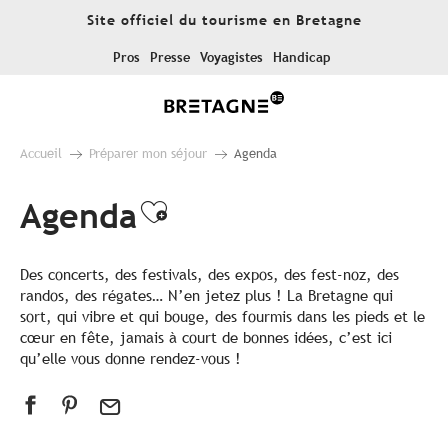
Aller
Site officiel du tourisme en Bretagne
au
contenu
Pros
Presse
Voyagistes
Handicap
principal
Accueil
Préparer mon séjour
Agenda
Agenda
Ajouter aux favoris
Des concerts, des festivals, des expos, des fest-noz, des
randos, des régates… N’en jetez plus ! La Bretagne qui
sort, qui vibre et qui bouge, des fourmis dans les pieds et le
cœur en fête, jamais à court de bonnes idées, c’est ici
qu’elle vous donne rendez-vous !