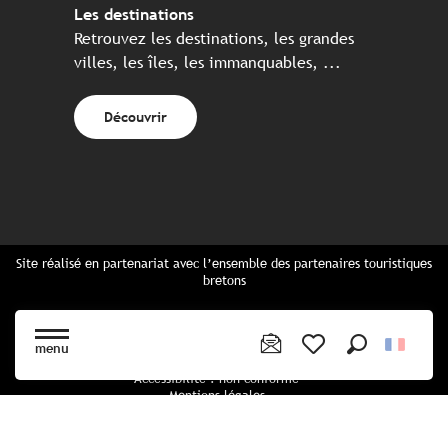
Les destinations
Retrouvez les destinations, les grandes
villes, les îles, les immanquables, ...
Découvrir
Site réalisé en partenariat avec l’ensemble des partenaires touristiques
bretons
Questions fréquentes
Cartes Bretagne & brochures
menu
Plan du site
Recherche
Voir les favoris
Accessibilité : non conforme
Mentions légales
Politique de confidentialité
Politique cookies
Paramètres des cookies