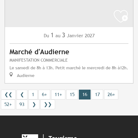
1
3
Janvier
2027
Du
au
Marché d'Audierne
MANIFESTATION COMMERCIALE
Le samedi de 8h à 13h. Petit marché le mercredi de 8h à12h.
Audierne
❮❮
❮
1
6+
11+
15
16
17
26+
52+
93
❯
❯❯