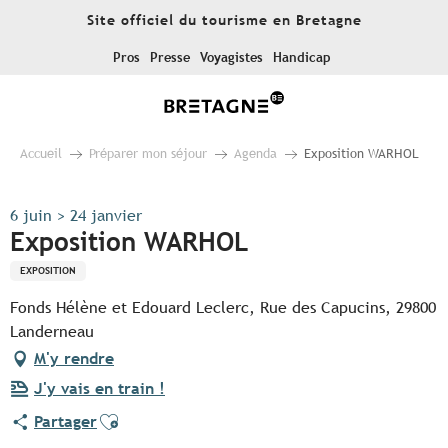
Aller
Site officiel du tourisme en Bretagne
au
contenu
Pros
Presse
Voyagistes
Handicap
principal
Accueil
Préparer mon séjour
Agenda
Exposition WARHOL
6 juin > 24 janvier
Exposition WARHOL
EXPOSITION
Fonds Hélène et Edouard Leclerc, Rue des Capucins, 29800
Landerneau
M'y rendre
J'y vais en train !
Ajouter aux favoris
Partager