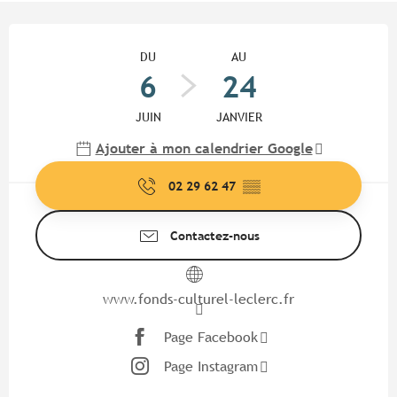
Ouverture et coordonnées
DU
AU
6
24
JUIN
JANVIER
Ajouter à mon calendrier Google
02 29 62 47
▒▒
Contactez-nous
www.fonds-culturel-leclerc.fr
Page Facebook
Page Instagram