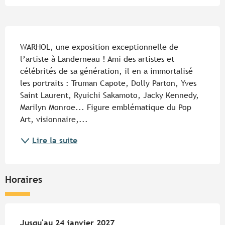
Description
WARHOL, une exposition exceptionnelle de 
l’artiste à Landerneau ! Ami des artistes et 
célébrités de sa génération, il en a immortalisé 
les portraits : Truman Capote, Dolly Parton, Yves 
Saint Laurent, Ryuichi Sakamoto, Jacky Kennedy, 
Marilyn Monroe... Figure emblématique du Pop 
Art, visionnaire,...
Lire la suite
Horaires
Du
Jusqu'au
6 juin 2026
24 janvier 2027
au
24 janvier 2027