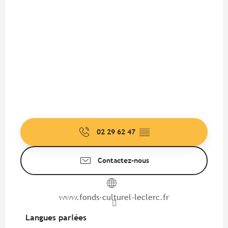
02 29 62 47
▒▒
Contactez-nous
www.fonds-culturel-leclerc.fr
Langues parlées
Langues parlées