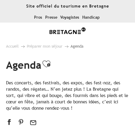
Aller
Site officiel du tourisme en Bretagne
au
contenu
Pros
Presse
Voyagistes
Handicap
principal
Accueil
Préparer mon séjour
Agenda
Agenda
Ajouter aux favoris
Des concerts, des festivals, des expos, des fest-noz, des
randos, des régates… N’en jetez plus ! La Bretagne qui
sort, qui vibre et qui bouge, des fourmis dans les pieds et le
cœur en fête, jamais à court de bonnes idées, c’est ici
qu’elle vous donne rendez-vous !