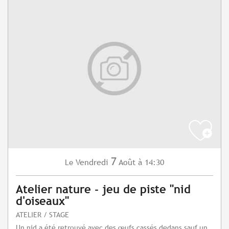
7
Vendredi
Août
à 14:30
Le
Atelier nature - jeu de piste "nid
d'oiseaux"
ATELIER / STAGE
Un nid a été retrouvé avec des œufs cassés dedans sauf un