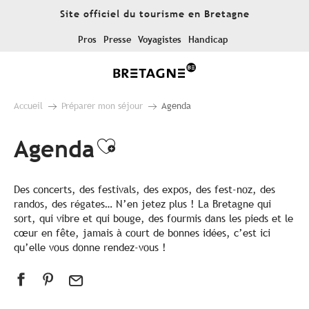
Aller
Site officiel du tourisme en Bretagne
au
contenu
Pros
Presse
Voyagistes
Handicap
principal
Accueil
Préparer mon séjour
Agenda
Agenda
Ajouter aux favoris
Des concerts, des festivals, des expos, des fest-noz, des
randos, des régates… N’en jetez plus ! La Bretagne qui
sort, qui vibre et qui bouge, des fourmis dans les pieds et le
cœur en fête, jamais à court de bonnes idées, c’est ici
qu’elle vous donne rendez-vous !