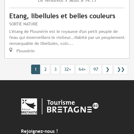
Vendredi
Août
à 14:15
Le
Etang, libellules et belles couleurs
SORTIE NATURE
L'étang de Plounérin est le royaume d'un petit peuple de
l'eau qui émerveillera le visiteur...Habité par un peuplement
remarquable de libellules, colo...
Plounérin
1
2
3
32+
64+
97
❯
❯❯
Rejoignez-nous !