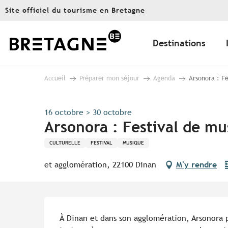
Aller
Site officiel du tourisme en Bretagne
au
contenu
principal
Destinations
Accueil
Préparer mon séjour
Agenda
Arsonora : F
16 octobre > 30 octobre
Arsonora : Festival de m
CULTURELLE
FESTIVAL
MUSIQUE
et agglomération, 22100 Dinan
M'y rendre
Description
À Dinan et dans son agglomération, Arsonora 