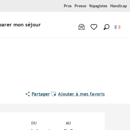
Pros
Presse
Voyagistes
Handicap
parer mon séjour
Recherche
Voir les favoris
Ajouter aux favoris
Partager
Ajouter à mes favoris
Ouverture et coordonnées
DU
AU