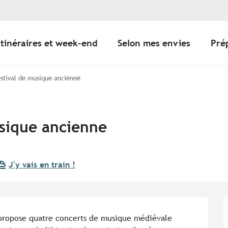
Itinéraires et week-end
Selon mes envies
Pré
estival de musique ancienne
usique ancienne
J'y vais en train !
propose quatre concerts de musique médiévale 