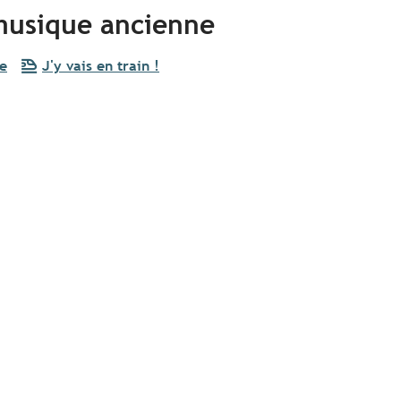
 musique ancienne
e
J'y vais en train !