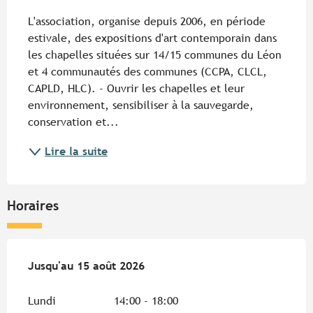
Description
L'association, organise depuis 2006, en période 
estivale, des expositions d'art contemporain dans 
les chapelles situées sur 14/15 communes du Léon 
et 4 communautés des communes (CCPA, CLCL, 
CAPLD, HLC). - Ouvrir les chapelles et leur 
environnement, sensibiliser à la sauvegarde, 
conservation et...
Lire la suite
Horaires
Du
Jusqu'au
15 juillet 2026
15 août 2026
au
15 août 2026
Lundi
14:00 - 18:00