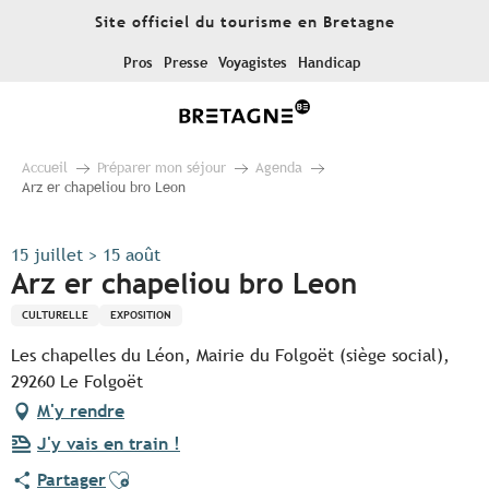
Aller
Site officiel du tourisme en Bretagne
au
contenu
Pros
Presse
Voyagistes
Handicap
principal
Accueil
Préparer mon séjour
Agenda
Arz er chapeliou bro Leon
15 juillet > 15 août
Arz er chapeliou bro Leon
CULTURELLE
EXPOSITION
Les chapelles du Léon, Mairie du Folgoët (siège social),
29260 Le Folgoët
M'y rendre
J'y vais en train !
Ajouter aux favoris
Partager