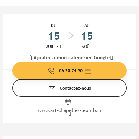
Ouverture et coordonnées
DU
AU
15
15
JUILLET
AOÛT
Ajouter à mon calendrier Google
06 30 74 90
▒▒
Contactez-nous
www.art-chapelles-leon.bzh