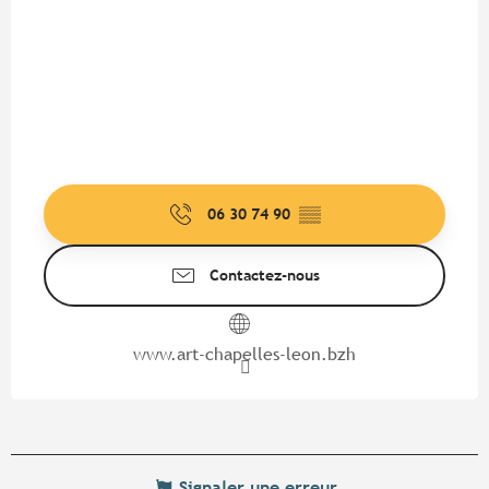
06 30 74 90
▒▒
Contactez-nous
www.art-chapelles-leon.bzh
Signaler une erreur