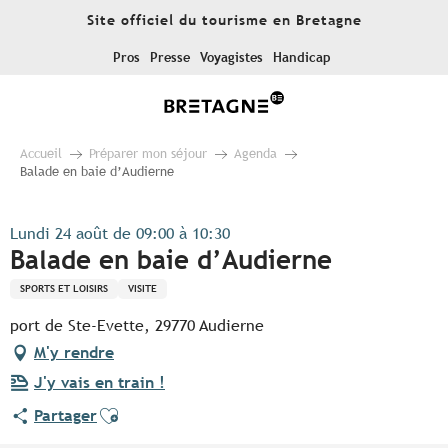
Aller
Site officiel du tourisme en Bretagne
au
contenu
Pros
Presse
Voyagistes
Handicap
principal
Accueil
Préparer mon séjour
Agenda
Balade en baie d’Audierne
Lundi 24 août de 09:00 à 10:30
Balade en baie d’Audierne
SPORTS ET LOISIRS
VISITE
port de Ste-Evette, 29770 Audierne
M'y rendre
J'y vais en train !
Ajouter aux favoris
Partager