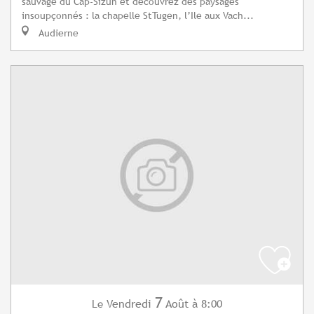
sauvage du Cap-Sizun et découvrez des paysages
insoupçonnés : la chapelle StTugen, l’Ile aux Vach...
Audierne
7
Vendredi
Août
à 8:00
Le