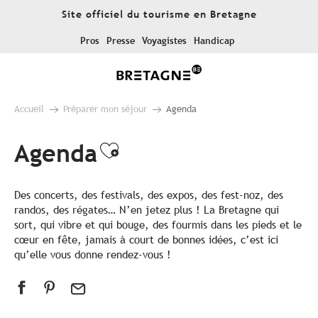
Aller
Site officiel du tourisme en Bretagne
au
contenu
Pros
Presse
Voyagistes
Handicap
principal
Accueil
Préparer mon séjour
Agenda
Agenda
Ajouter aux favoris
Des concerts, des festivals, des expos, des fest-noz, des
randos, des régates… N’en jetez plus ! La Bretagne qui
sort, qui vibre et qui bouge, des fourmis dans les pieds et le
cœur en fête, jamais à court de bonnes idées, c’est ici
qu’elle vous donne rendez-vous !