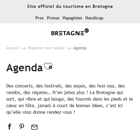
Aller
Site officiel du tourisme en Bretagne
au
contenu
Pros
Presse
Voyagistes
Handicap
principal
Accueil
Préparer mon séjour
Agenda
Agenda
Ajouter aux favoris
Des concerts, des festivals, des expos, des fest-noz, des
randos, des régates… N’en jetez plus ! La Bretagne qui
sort, qui vibre et qui bouge, des fourmis dans les pieds et le
cœur en fête, jamais à court de bonnes idées, c’est ici
qu’elle vous donne rendez-vous !