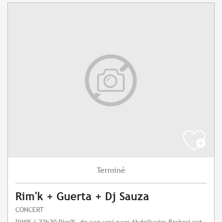
Terminé
Rim'k + Guerta + Dj Sauza
CONCERT
RIM'K | 22h30 Rim'K, de son vrai nom Abdelkarim Brahmi est