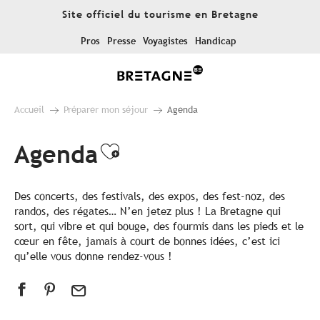
Aller
Site officiel du tourisme en Bretagne
au
contenu
Pros
Presse
Voyagistes
Handicap
principal
Accueil
Préparer mon séjour
Agenda
Agenda
Ajouter aux favoris
Des concerts, des festivals, des expos, des fest-noz, des
randos, des régates… N’en jetez plus ! La Bretagne qui
sort, qui vibre et qui bouge, des fourmis dans les pieds et le
cœur en fête, jamais à court de bonnes idées, c’est ici
qu’elle vous donne rendez-vous !