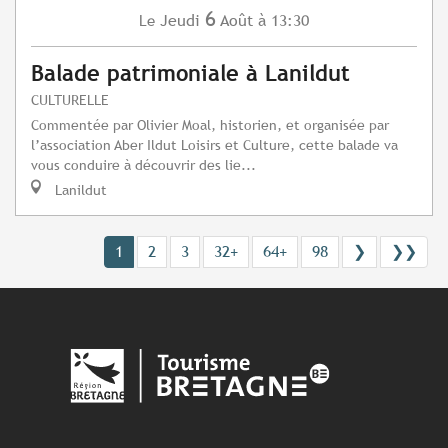
6
Jeudi
Août
à 13:30
Le
Balade patrimoniale à Lanildut
CULTURELLE
Commentée par Olivier Moal, historien, et organisée par
l’association Aber Ildut Loisirs et Culture, cette balade va
vous conduire à découvrir des lie...
Lanildut
1
2
3
32+
64+
98
❯
❯❯